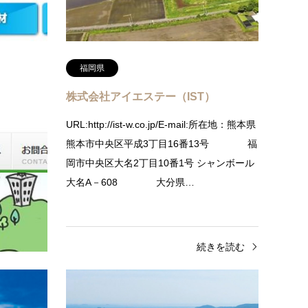
続きを読む
福岡県
ト
株式会社アイエステー（IST）
URL:http://ist-w.co.jp/E-mail:所在地：熊本県
-
熊本市中央区平成3丁目16番13号 福
：大分県大分市三
岡市中央区大名2丁目10番1号 シャンボール
県大和市上
大名A－608 大分県…
きを読む
続きを読む
大分県
大分
DRONE BASE なかつ耶馬溪スクー
KMT