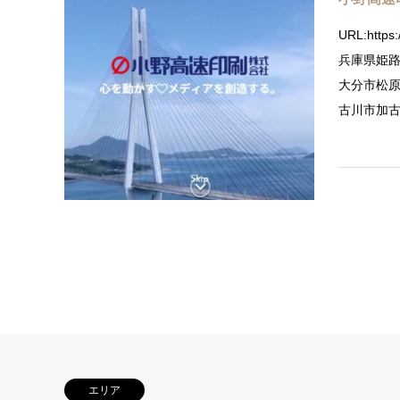
URL:https
兵庫県姫
大分市松
古川市加
エリア