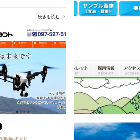
続きを読む
福岡県
el
株式会社テクノコンサルタン
//drone-oita.jimdo.com/E-
URL:http://www.oita-
newgood328@gmail.com所在地：
techno.com/index.htmlE-mail:tcn
萩原1-7-19.703電話：090-
consul@kaw.bbiq.jp所在地
佐一丁目5番14号 神奈川
和田1242-3 …
続きを読む
続
印刷株式会社