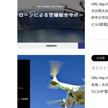
URL:http:
大分県大
杵市大字臼
ビル1階電話：
大分県
ネクスト
URL:http:/
在地：大分
2ビル4F電話