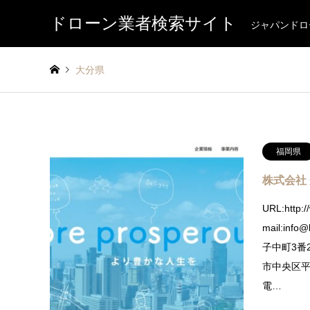
ドローン業者検索サイト
ジャパンドロ
大分県
福岡県
株式会社
URL:http:/
mail:in
子中町3
市中央区平尾
電…