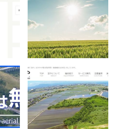
ン）
URL:http://yumekoubou.frenchkiss.jp/E-
URL:ht
mail:agc000700699@cap.bbiq.jp所在地：大
大分県
分県別府市実相寺３組２電話：０９７７－８
585-5
０－１１１０
続きを読む
大分県
大分
空撮映像企画 夢空間
有限会
URL:http://www.beppu-yumekukan.com/E-
URL:ht
mail:所在地：大分県別府市実相寺3組2電
mai
話：0977-22-2315
電話：09