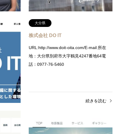
続きを読む
大分県
株式会社 DO IT
p/E-mail:所
URL:http://www.doit-oita.com/E-mail:所在
2電話：
地：大分県別府市大字鶴見4247番地64電
話：0977-76-5460
きを読む
続きを読む
大分県
大分
空撮”夢工房”
ciD