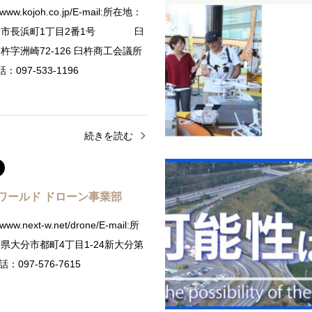
//www.kojoh.co.jp/E-mail:所在地：
分市長浜町1丁目2番1号 臼
杵字洲崎72-126 臼杵商工会議所
097-533-1196
続きを読む
ワールド ドローン事業部
/www.next-w.net/drone/E-mail:所
県大分市都町4丁目1-24新大分第
：097-576-7615