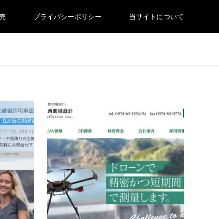
売
プライバシーポリシー
当サイトについて
大分県
大分
U.S.AIR（ユーエス・エアー）
株式会
URL:http://sinu12900.wixsite.com/usair-
URL:ht
oitaE-mail:us1290ty@icloud.com所在地：大
mail:h
分県中津市是則1161-2電話：090-1878-
大分県
9611
分県大