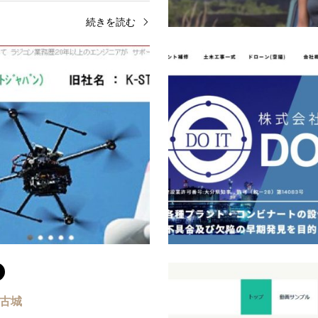
続きを読む
大分県
ＨＫシステム
AutoPilot-Japan
//www.hk-s.net/E-mail:所在地：大
URL:http://www.autopilot-japan.j
安岐町中園596番地2電話：0978-
在地：大分県大分市大州浜1-4-1
097-507-4914
続きを読む
続
 古城