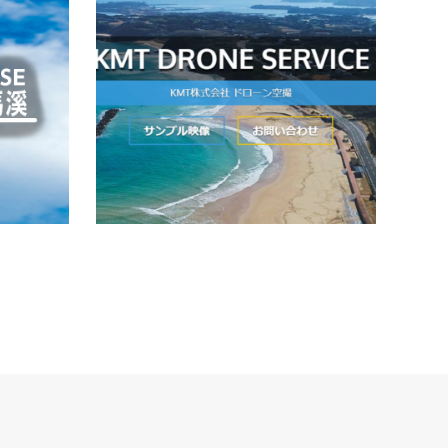
ル
URL:htt
URL:http://dronebase.jscx.jp/yabakei/E-mail:
dron
所在地：大分県中津市沖代町2-1-6電話：
松岡351
0979-23-1151
続きを読む