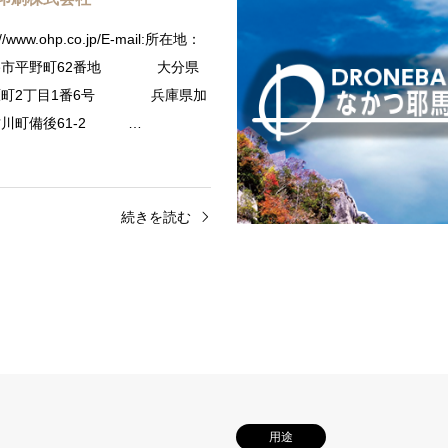
://www.ohp.co.jp/E-mail:所在地：
路市平野町62番地 大分県
原町2丁目1番6号 兵庫県加
古川町備後61-2 …
続きを読む
用途