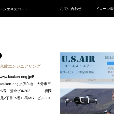
お問い合わせ
ドローン販
ーンエキスパート
 光建エンジニアリング
/www.kouken-eng.jp/E-
fo@kouken-eng.jp所在地：大分市王
番26号 荒金ビル202 福岡
2丁目15番16号MIYOビル301