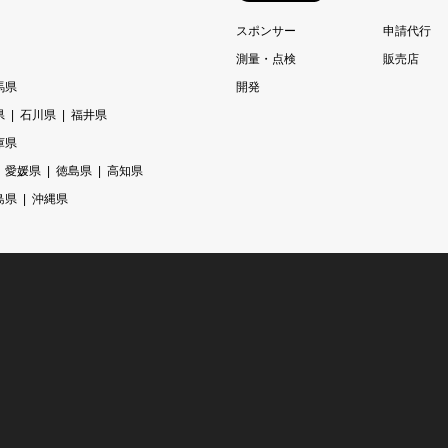
スポンサー
申請代行
測量・点検
販売店
馬県
開発
県
石川県
福井県
庫県
愛媛県
徳島県
高知県
島県
沖縄県