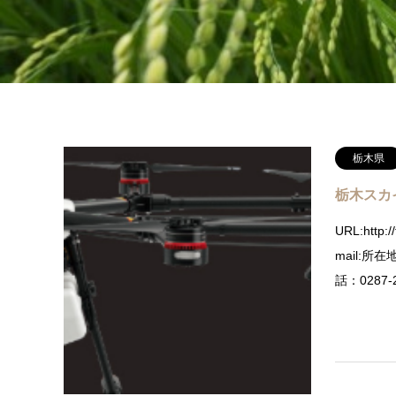
栃木県
栃木スカ
URL:http:/
mail:所
話：0287-2