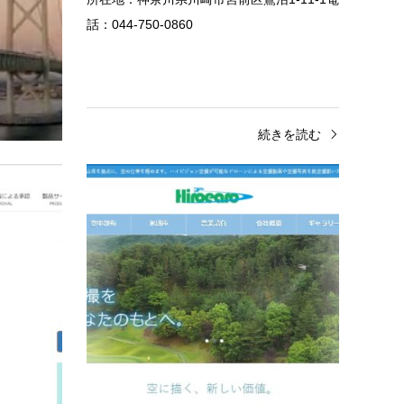
話：044-750-0860
きを読む
続きを読む
岡山県
岡山
株式会社 中国エアーサービス
ヒロエ
URL:http://m-pro.jp/E-mail:air@m-pro.jp所在
URL:ht
地：岡山県津山市小田中２２０－５
山県岡山
岡山県久米郡久米南町南庄２１１－３電話：
2227
090-1689-1654