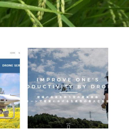
奈良県
兵庫
株式会社 ストーンラブクリエイト
SKY
URL:http://stonelove-create.com/E-
URL:ht
mail:h.minato@stonelove-create.com所在
mail:
地：奈良県奈良市西千代ヶ丘3-10-
県姫路市
15 奈良県生駒市高山町3420だてあ
2727
し内電…
続きを読む