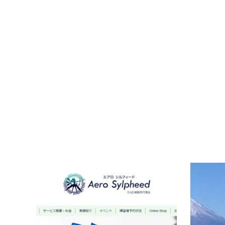
兵庫県
Aero 
ド）
URL:https: