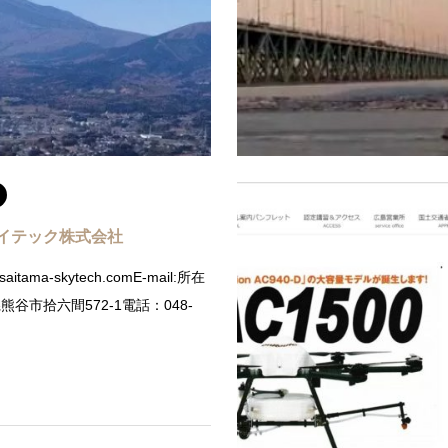
o@aero-sylpheed.jp所在地：兵庫県
川県小田原市栢山2699-3電話：
川町若葉1-2-6 パークタウンビ
72-703-1500
続きを読む
続
イテック株式会社
//saitama-skytech.comE-mail:所在
谷市拾六間572-1電話：048-