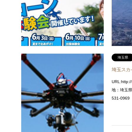
mail:inf
川辺郡猪名
ル3階電話：0
埼玉県
埼玉スカ
URL:http:
地：埼玉県熊
531-0969