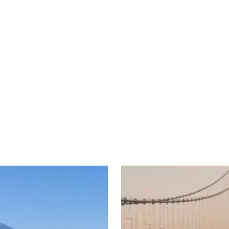
神奈川県
Sylpheed（エアロシルフィー
Sky Blue 一般社団法人日
ビジネスサポート協会 …
//www.aero-sylpheed.jp/E-
URL:http://test.sky-b.jpE-ma