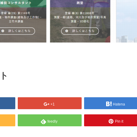
ント
+1
Hatena
feedly
Pin it