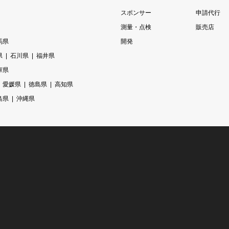
スポンサー
申請代行
測量・点検
販売店
馬県
開発
県
石川県
福井県
庫県
愛媛県
徳島県
高知県
島県
沖縄県