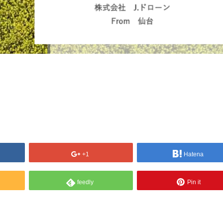
+1
Hatena
feedly
Pin it