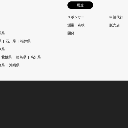
用途
スポンサー
申請代行
測量・点検
販売店
馬県
開発
県
石川県
福井県
庫県
愛媛県
徳島県
高知県
島県
沖縄県