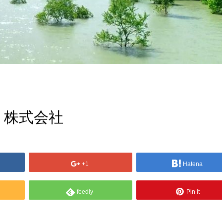
）株式会社
+1
Hatena
feedly
Pin it